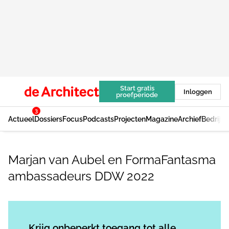
Start gratis
Inloggen
proefperiode
3
Actueel
Dossiers
Focus
Podcasts
Projecten
Magazine
Archief
Bedrijv
Marjan van Aubel en FormaFantasma
ambassadeurs DDW 2022
Log in
om dit artikel te lezen.
Krijg onbeperkt toegang tot alle