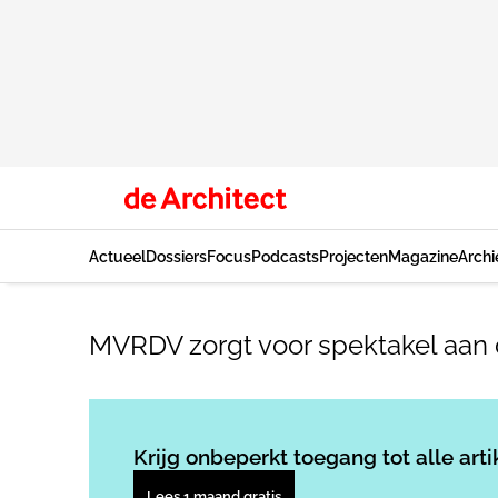
Actueel
Dossiers
Focus
Podcasts
Projecten
Magazine
Archi
MVRDV zorgt voor spektakel aan 
Krijg onbeperkt toegang tot alle arti
Lees 1 maand gratis