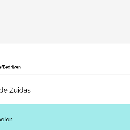
ef
Bedrijven
de Zuidas
Log in
om dit artikel te lezen.
kelen.