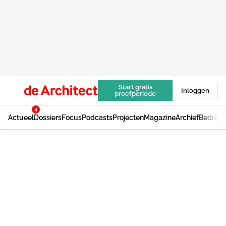
Start gratis
Inloggen
proefperiode
4
Actueel
Dossiers
Focus
Podcasts
Projecten
Magazine
Archief
Bedrijv