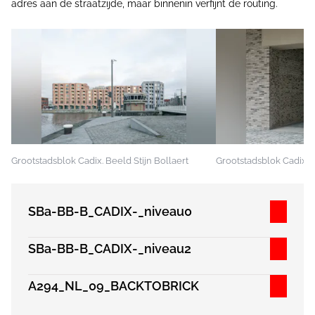
adres aan de straatzijde, maar binnenin verfijnt de routing.
Grootstadsblok Cadix. Beeld Stijn Bollaert
Grootstadsblok Cadix. B
SBa-BB-B_CADIX-_niveau0
SBa-BB-B_CADIX-_niveau2
A294_NL_09_BACKTOBRICK