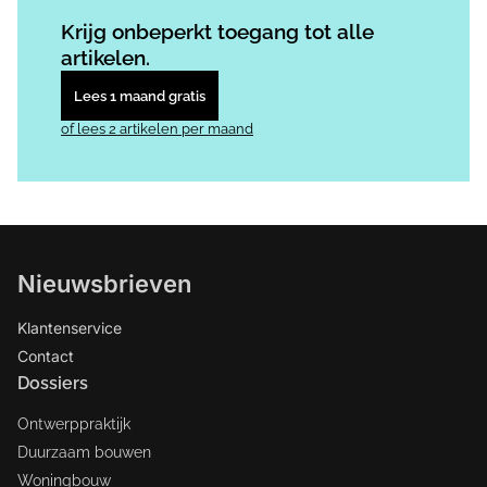
Log in
om dit artikel te lezen.
Krijg onbeperkt toegang tot alle
artikelen.
Lees 1 maand gratis
of lees 2 artikelen per maand
Nieuwsbrieven
Klantenservice
Contact
Dossiers
Ontwerppraktijk
Duurzaam bouwen
Woningbouw