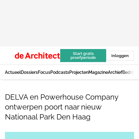
Start gratis
Inloggen
proefperiode
Actueel
Dossiers
Focus
Podcasts
Projecten
Magazine
Archief
Bedrijv
DELVA en Powerhouse Company
ontwerpen poort naar nieuw
Nationaal Park Den Haag