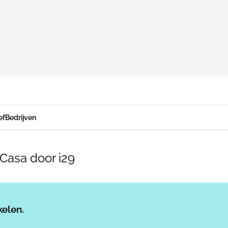
ef
Bedrijven
 Casa door i29
Log in
om dit artikel te lezen.
kelen.