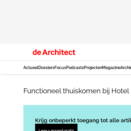
Actueel
Dossiers
Focus
Podcasts
Projecten
Magazine
Archi
Functioneel thuiskomen bij Hotel
Krijg onbeperkt toegang tot alle arti
Lees 1 maand gratis