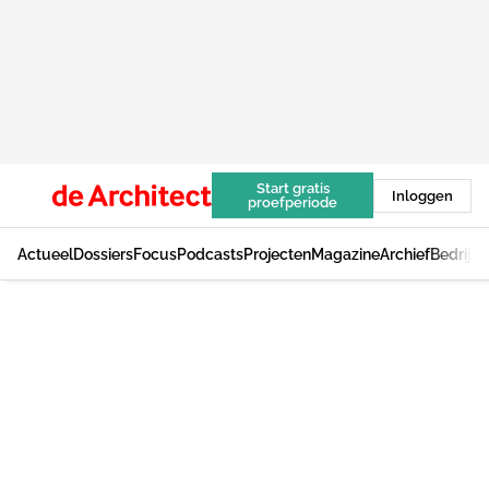
Start gratis
Inloggen
proefperiode
Actueel
Dossiers
Focus
Podcasts
Projecten
Magazine
Archief
Bedrijv