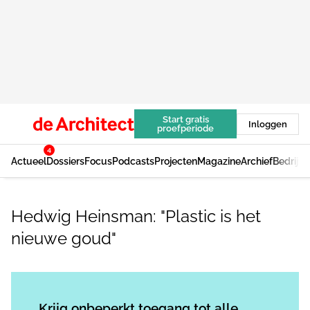
Start gratis
Inloggen
proefperiode
4
Actueel
Dossiers
Focus
Podcasts
Projecten
Magazine
Archief
Bedrijv
Hedwig Heinsman: "Plastic is het
nieuwe goud"
Log in
om dit artikel te lezen.
Krijg onbeperkt toegang tot alle