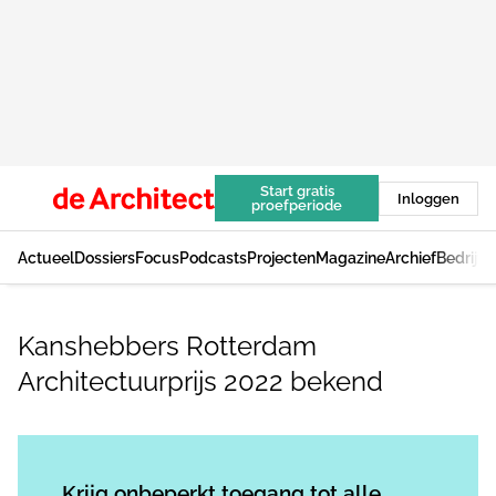
Start gratis
Inloggen
proefperiode
Actueel
Dossiers
Focus
Podcasts
Projecten
Magazine
Archief
Bedrijv
Kanshebbers Rotterdam
Architectuurprijs 2022 bekend
Log in
om dit artikel te lezen.
Krijg onbeperkt toegang tot alle