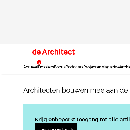
3
Actueel
Dossiers
Focus
Podcasts
Projecten
Magazine
Archi
Architecten bouwen mee aan de 
Krijg onbeperkt toegang tot alle arti
Lees 1 maand gratis