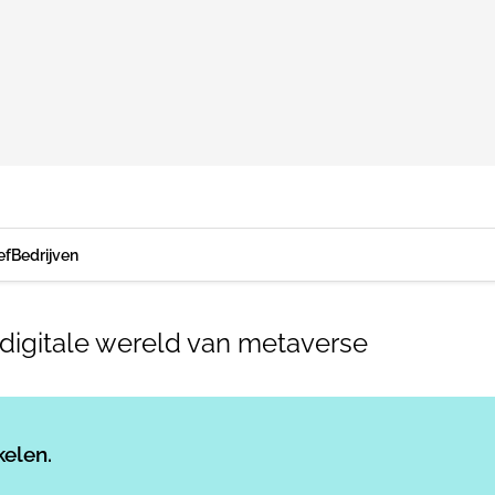
ef
Bedrijven
digitale wereld van metaverse
Log in
om dit artikel te lezen.
kelen.