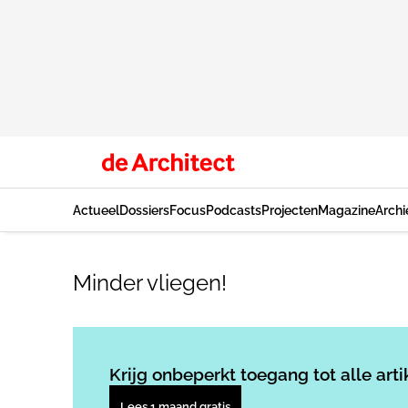
Actueel
Dossiers
Focus
Podcasts
Projecten
Magazine
Archi
Minder vliegen!
Krijg onbeperkt toegang tot alle arti
Lees 1 maand gratis