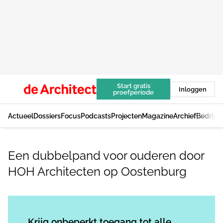
Start gratis
Inloggen
proefperiode
Actueel
Dossiers
Focus
Podcasts
Projecten
Magazine
Archief
Bedrijv
Een dubbelpand voor ouderen door
HOH Architecten op Oostenburg
Log in
om dit artikel te lezen.
Krijg onbeperkt toegang tot alle