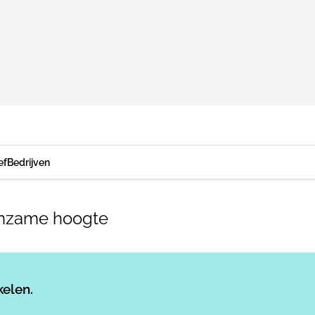
ef
Bedrijven
enzame hoogte
Log in
om dit artikel te lezen.
kelen.