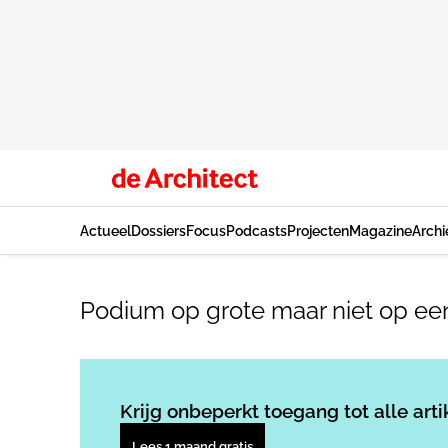
Actueel
Dossiers
Focus
Podcasts
Projecten
Magazine
Archi
Podium op grote maar niet op e
Krijg onbeperkt toegang tot alle arti
Lees 1 maand gratis