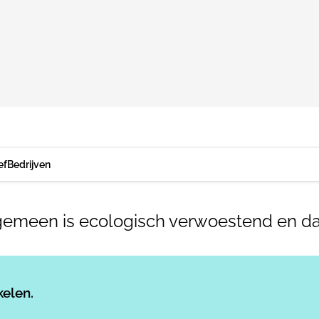
ef
Bedrijven
lgemeen is ecologisch verwoestend en d
Log in
om dit artikel te lezen.
kelen.