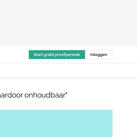
Start gratis proefperiode
Inloggen
aardoor onhoudbaar"