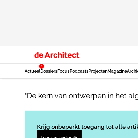
1
Actueel
Dossiers
Focus
Podcasts
Projecten
Magazine
Archi
"De kern van ontwerpen in het a
Krijg onbeperkt toegang tot alle arti
Lees 1 maand gratis