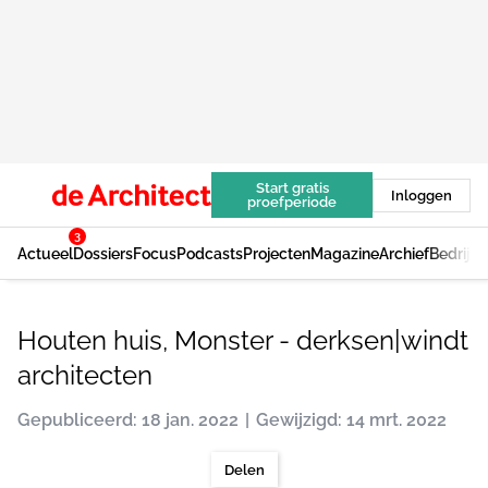
Start gratis
Inloggen
proefperiode
3
Actueel
Dossiers
Focus
Podcasts
Projecten
Magazine
Archief
Bedrijv
Houten huis, Monster - derksen|windt
architecten
Gepubliceerd: 18 jan. 2022
Gewijzigd: 14 mrt. 2022
Delen