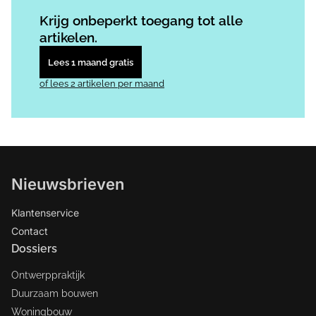
Log in
om dit artikel te lezen.
Krijg onbeperkt toegang tot alle
artikelen.
Lees 1 maand gratis
of lees 2 artikelen per maand
Nieuwsbrieven
Klantenservice
Contact
Dossiers
Ontwerppraktijk
Duurzaam bouwen
Woningbouw