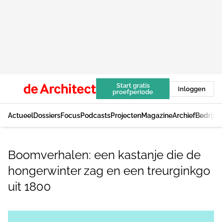
Start gratis
Inloggen
proefperiode
Actueel
Dossiers
Focus
Podcasts
Projecten
Magazine
Archief
Bedrijv
Boomverhalen: een kastanje die de
hongerwinter zag en een treurginkgo
uit 1800