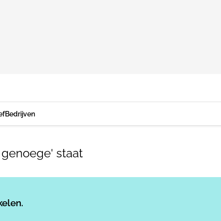
ef
Bedrijven
t genoege' staat
Log in
om dit artikel te lezen.
kelen.