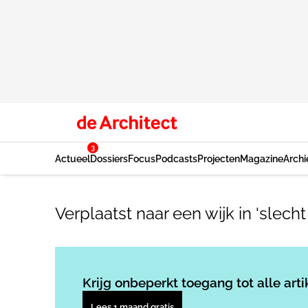
3
Actueel
Dossiers
Focus
Podcasts
Projecten
Magazine
Archi
Verplaatst naar een wijk in 'slech
Krijg onbeperkt toegang tot alle arti
Lees 1 maand gratis