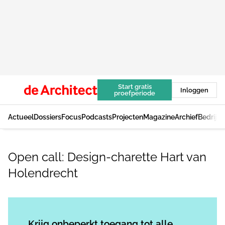
Start gratis
Inloggen
proefperiode
Actueel
Dossiers
Focus
Podcasts
Projecten
Magazine
Archief
Bedrijv
Open call: Design-charette Hart van
Holendrecht
Log in
om dit artikel te lezen.
Krijg onbeperkt toegang tot alle