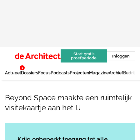
Start gratis
Inloggen
proefperiode
1
Actueel
Dossiers
Focus
Podcasts
Projecten
Magazine
Archief
Bedrijv
Beyond Space maakte een ruimtelijk
visitekaartje aan het IJ
Log in
om dit artikel te lezen.
Krijg onbeperkt toegang tot alle