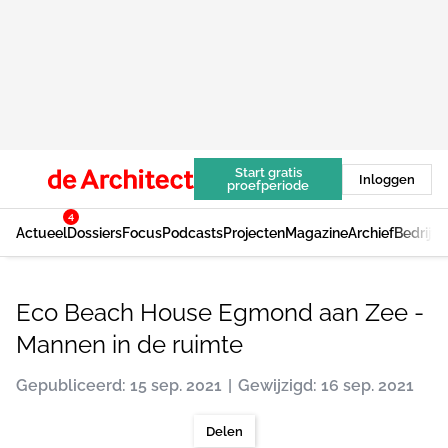
Start gratis
Inloggen
proefperiode
4
Actueel
Dossiers
Focus
Podcasts
Projecten
Magazine
Archief
Bedrijv
Eco Beach House Egmond aan Zee -
Mannen in de ruimte
Gepubliceerd: 15 sep. 2021
Gewijzigd: 16 sep. 2021
Delen