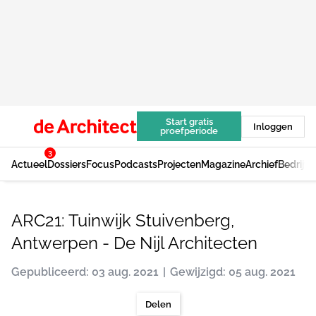
Start gratis
Inloggen
proefperiode
3
Actueel
Dossiers
Focus
Podcasts
Projecten
Magazine
Archief
Bedrijv
ARC21: Tuinwijk Stuivenberg,
Antwerpen - De Nijl Architecten
Gepubliceerd: 03 aug. 2021
Gewijzigd: 05 aug. 2021
Delen