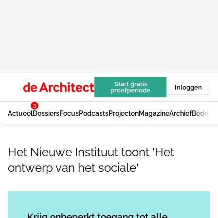
Start gratis
Inloggen
proefperiode
3
Actueel
Dossiers
Focus
Podcasts
Projecten
Magazine
Archief
Bedrijv
Het Nieuwe Instituut toont 'Het
ontwerp van het sociale'
Log in
om dit artikel te lezen.
Krijg onbeperkt toegang tot alle