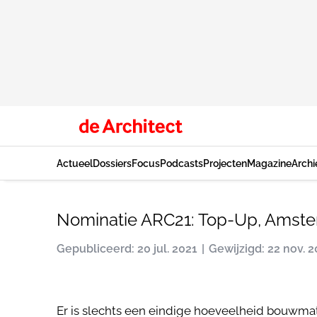
Actueel
Dossiers
Focus
Podcasts
Projecten
Magazine
Archi
Nominatie ARC21: Top-Up, Amste
Gepubliceerd: 20 jul. 2021
Gewijzigd: 22 nov. 
Er is slechts een eindige hoeveelheid bouwmat