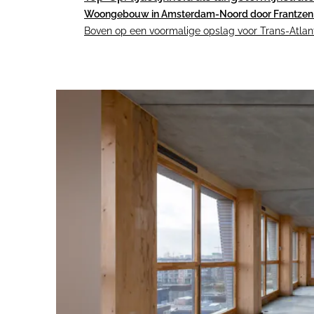
Woongebouw in Amsterdam-Noord door Frantzen 
Boven op een voormalige opslag voor Trans-Atlan