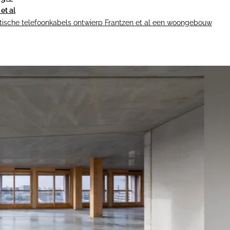
et al
tische telefoonkabels ontwierp Frantzen et al een woongebouw