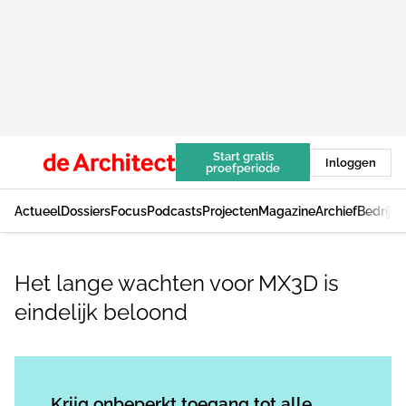
Start gratis
Inloggen
proefperiode
Actueel
Dossiers
Focus
Podcasts
Projecten
Magazine
Archief
Bedrijv
Het lange wachten voor MX3D is
eindelijk beloond
Log in
om dit artikel te lezen.
Krijg onbeperkt toegang tot alle