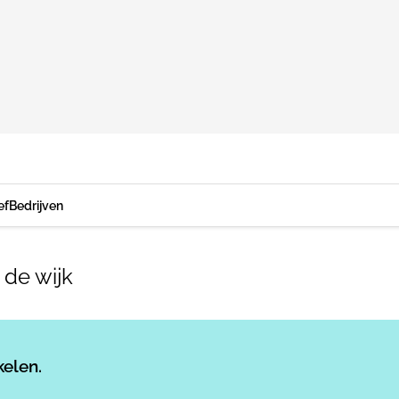
ef
Bedrijven
 de wijk
Log in
om dit artikel te lezen.
kelen.