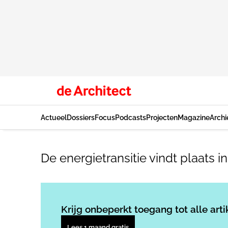
Actueel
Dossiers
Focus
Podcasts
Projecten
Magazine
Archi
De energietransitie vindt plaats in
Krijg onbeperkt toegang tot alle arti
Lees 1 maand gratis