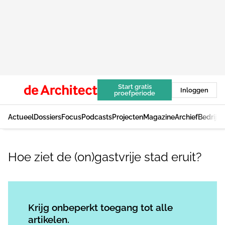
Start gratis
Inloggen
proefperiode
Actueel
Dossiers
Focus
Podcasts
Projecten
Magazine
Archief
Bedrijv
Hoe ziet de (on)gastvrije stad eruit?
Log in
om dit artikel te lezen.
Krijg onbeperkt toegang tot alle
artikelen.