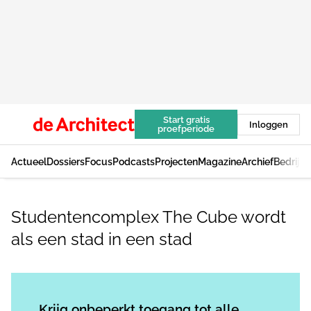
Start gratis
Inloggen
proefperiode
Actueel
Dossiers
Focus
Podcasts
Projecten
Magazine
Archief
Bedrijv
Studentencomplex The Cube wordt
als een stad in een stad
Log in
om dit artikel te lezen.
Krijg onbeperkt toegang tot alle