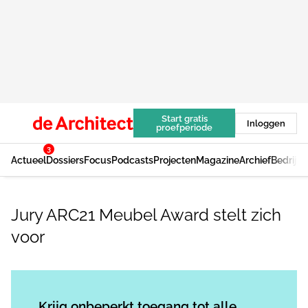
Start gratis
Inloggen
proefperiode
3
Actueel
Dossiers
Focus
Podcasts
Projecten
Magazine
Archief
Bedrijv
Jury ARC21 Meubel Award stelt zich
voor
Log in
om dit artikel te lezen.
Krijg onbeperkt toegang tot alle