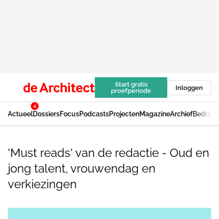
Start gratis
Inloggen
proefperiode
4
Actueel
Dossiers
Focus
Podcasts
Projecten
Magazine
Archief
Bedrijv
'Must reads' van de redactie - Oud en
jong talent, vrouwendag en
verkiezingen