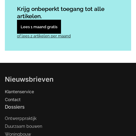
Log in
om dit artikel te lezen.
Krijg onbeperkt toegang tot alle
artikelen.
Lees 1 maand gratis
of lees 2 artikelen per maand
Nieuwsbrieven
Klantenservice
Contact
Dossiers
Ontwerppraktijk
Duurzaam bouwen
Woningbouw