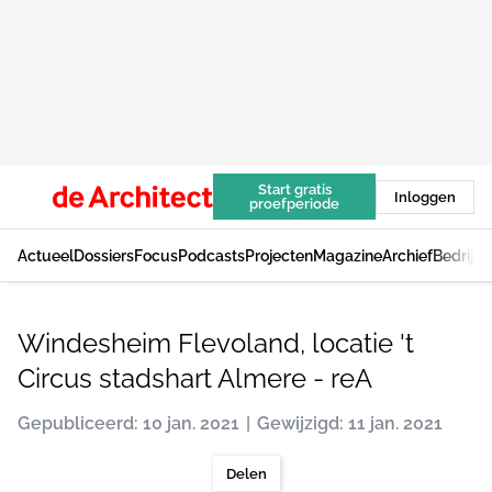
Start gratis
Inloggen
proefperiode
Actueel
Dossiers
Focus
Podcasts
Projecten
Magazine
Archief
Bedrijv
Windesheim Flevoland, locatie 't
Circus stadshart Almere - reA
Gepubliceerd: 10 jan. 2021
Gewijzigd: 11 jan. 2021
Delen