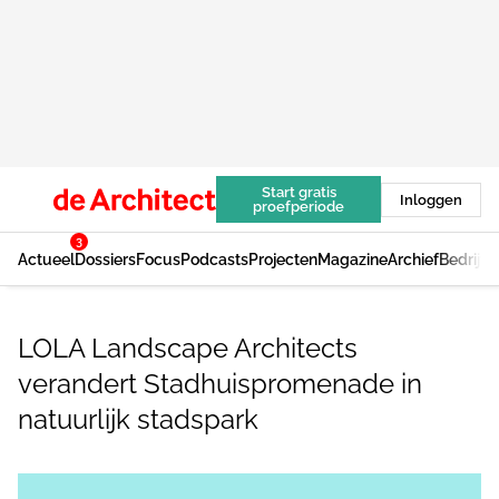
Start gratis
Inloggen
proefperiode
3
Actueel
Dossiers
Focus
Podcasts
Projecten
Magazine
Archief
Bedrijv
LOLA Landscape Architects
verandert Stadhuispromenade in
natuurlijk stadspark