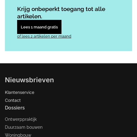
Log in
om dit artikel te lezen.
Krijg onbeperkt toegang tot alle
artikelen.
Lees 1 maand gratis
of lees 2 artikelen per maand
Nieuwsbrieven
Klantenservice
Contact
Dossiers
Ontwerppraktijk
Duurzaam bouwen
Woningbouw