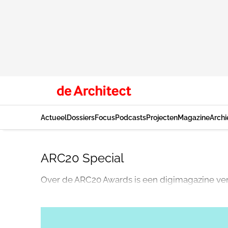
Actueel
Dossiers
Focus
Podcasts
Projecten
Magazine
Archi
ARC20 Special
Over de ARC20 Awards is een digimagazine vers