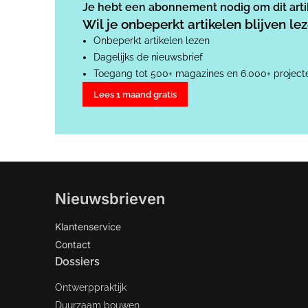
Je hebt een abonnement nodig om dit artik
Wil je onbeperkt artikelen blijven l
Onbeperkt artikelen lezen
Dagelijks de nieuwsbrief
Toegang tot 500+ magazines en 6.000+ project
Lees 1 maand gratis
Nieuwsbrieven
Klantenservice
Contact
Dossiers
Ontwerppraktijk
Duurzaam bouwen