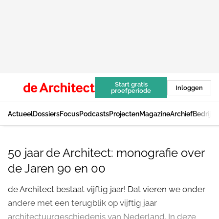
Start gratis
Inloggen
proefperiode
Actueel
Dossiers
Focus
Podcasts
Projecten
Magazine
Archief
Bedrijv
50 jaar de Architect: monografie over
de Jaren 90 en 00
de Architect bestaat vijftig jaar! Dat vieren we onder
andere met een terugblik op vijftig jaar
architectuurgeschiedenis van Nederland. In deze