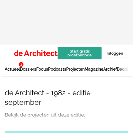
Start gratis
Inloggen
proefperiode
3
Actueel
Dossiers
Focus
Podcasts
Projecten
Magazine
Archief
Bedrijv
de Architect - 1982 - editie
september
Bekijk de projecten uit deze editie.