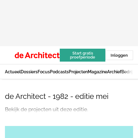
Start gratis
Inloggen
proefperiode
Actueel
Dossiers
Focus
Podcasts
Projecten
Magazine
Archief
Bedrijv
de Architect - 1982 - editie mei
Bekijk de projecten uit deze editie.