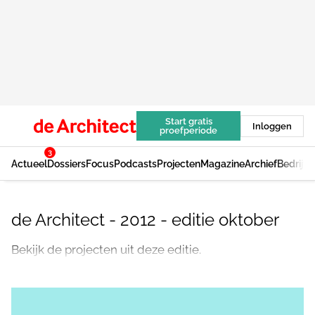
Start gratis
Inloggen
proefperiode
3
Actueel
Dossiers
Focus
Podcasts
Projecten
Magazine
Archief
Bedrijv
de Architect - 2012 - editie oktober
Bekijk de projecten uit deze editie.