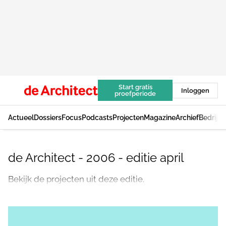
Start gratis
Inloggen
proefperiode
Actueel
Dossiers
Focus
Podcasts
Projecten
Magazine
Archief
Bedrijv
de Architect - 2006 - editie april
Bekijk de projecten uit deze editie.