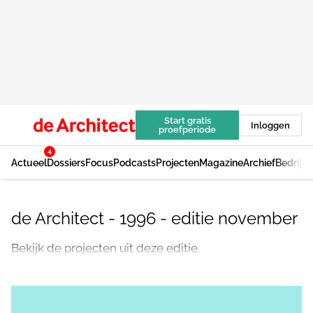
Start gratis
Inloggen
proefperiode
4
Actueel
Dossiers
Focus
Podcasts
Projecten
Magazine
Archief
Bedrijv
de Architect - 1996 - editie november
Bekijk de projecten uit deze editie.