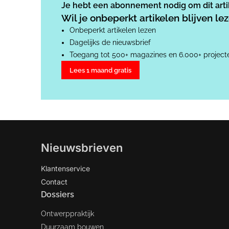
Je hebt een abonnement nodig om dit artik
Wil je onbeperkt artikelen blijven l
Onbeperkt artikelen lezen
Dagelijks de nieuwsbrief
Toegang tot 500+ magazines en 6.000+ project
Lees 1 maand gratis
Nieuwsbrieven
Klantenservice
Contact
Dossiers
Ontwerppraktijk
Duurzaam bouwen