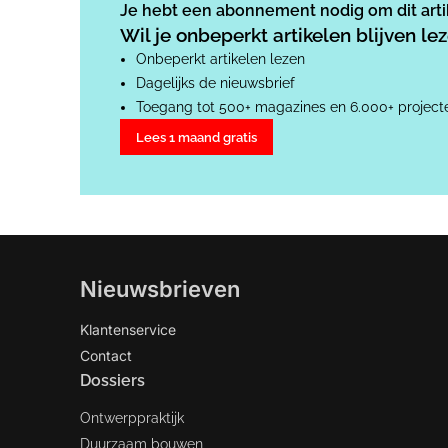
Je hebt een abonnement nodig om dit artik
Wil je onbeperkt artikelen blijven l
Onbeperkt artikelen lezen
Dagelijks de nieuwsbrief
Toegang tot 500+ magazines en 6.000+ project
Lees 1 maand gratis
Nieuwsbrieven
Klantenservice
Contact
Dossiers
Ontwerppraktijk
Duurzaam bouwen