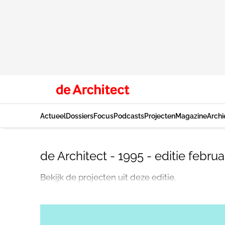
Actueel
Dossiers
Focus
Podcasts
Projecten
Magazine
Archi
de Architect - 1995 - editie februa
Bekijk de projecten uit deze editie.