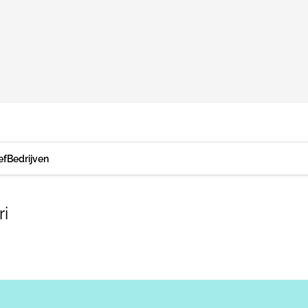
ef
Bedrijven
ri