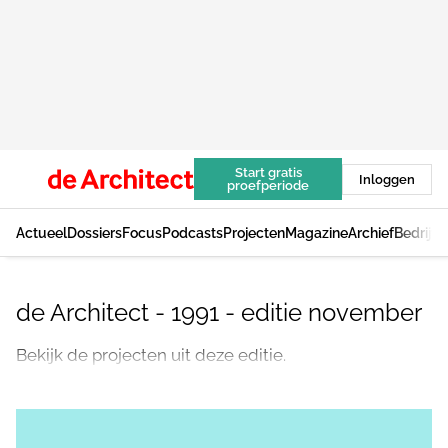
Start gratis
Inloggen
proefperiode
Actueel
Dossiers
Focus
Podcasts
Projecten
Magazine
Archief
Bedrijv
de Architect - 1991 - editie november
Bekijk de projecten uit deze editie.