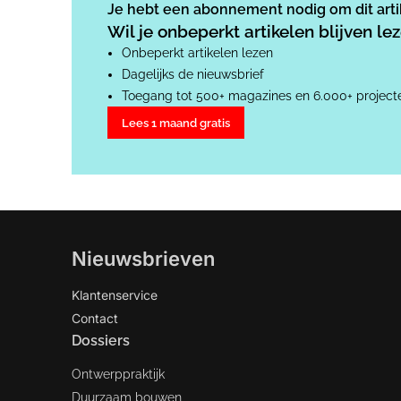
Je hebt een abonnement nodig om dit artik
Wil je onbeperkt artikelen blijven l
Onbeperkt artikelen lezen
Dagelijks de nieuwsbrief
Toegang tot 500+ magazines en 6.000+ project
Lees 1 maand gratis
Nieuwsbrieven
Klantenservice
Contact
Dossiers
Ontwerppraktijk
Duurzaam bouwen