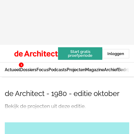
Start gratis
Inloggen
proefperiode
1
Actueel
Dossiers
Focus
Podcasts
Projecten
Magazine
Archief
Bedrijv
de Architect - 1980 - editie oktober
Bekijk de projecten uit deze editie.