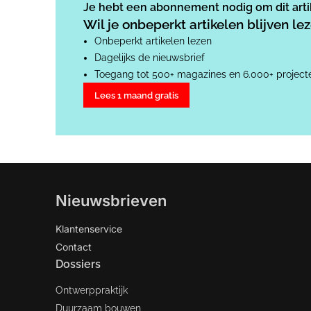
Je hebt een abonnement nodig om dit artik
Wil je onbeperkt artikelen blijven l
Onbeperkt artikelen lezen
Dagelijks de nieuwsbrief
Toegang tot 500+ magazines en 6.000+ project
Lees 1 maand gratis
Nieuwsbrieven
Klantenservice
Contact
Dossiers
Ontwerppraktijk
Duurzaam bouwen