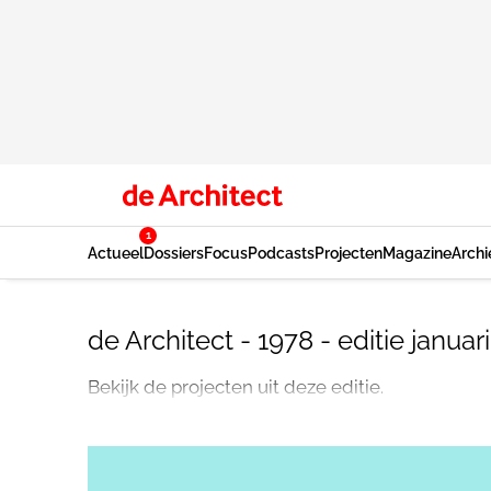
1
Actueel
Dossiers
Focus
Podcasts
Projecten
Magazine
Archi
de Architect - 1978 - editie januari
Bekijk de projecten uit deze editie.