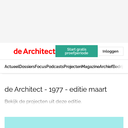
Start gratis
Inloggen
proefperiode
Actueel
Dossiers
Focus
Podcasts
Projecten
Magazine
Archief
Bedrijv
de Architect - 1977 - editie maart
Bekijk de projecten uit deze editie.