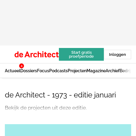
Start gratis
Inloggen
proefperiode
4
Actueel
Dossiers
Focus
Podcasts
Projecten
Magazine
Archief
Bedrijv
de Architect - 1973 - editie januari
Bekijk de projecten uit deze editie.