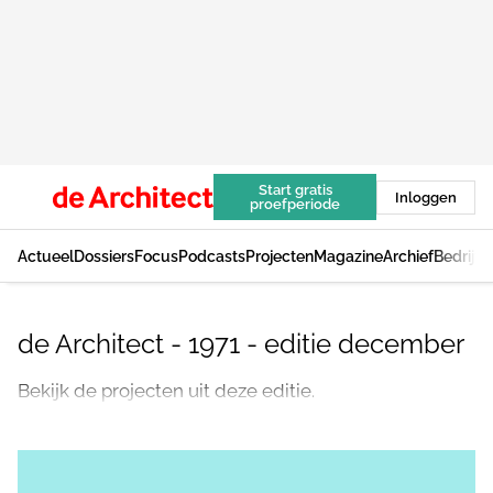
Start gratis
Inloggen
proefperiode
Actueel
Dossiers
Focus
Podcasts
Projecten
Magazine
Archief
Bedrijv
de Architect - 1971 - editie december
Bekijk de projecten uit deze editie.