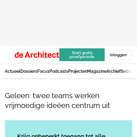
Start gratis
Inloggen
proefperiode
Actueel
Dossiers
Focus
Podcasts
Projecten
Magazine
Archief
Bedrijv
Geleen: twee teams werken
vrijmoedige ideëen centrum uit
Log in
om dit artikel te lezen.
Krijg onbeperkt toegang tot alle