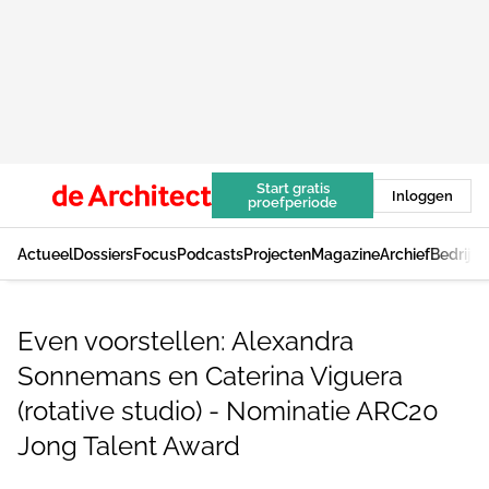
Start gratis
Inloggen
proefperiode
Actueel
Dossiers
Focus
Podcasts
Projecten
Magazine
Archief
Bedrijv
Even voorstellen: Alexandra
Sonnemans en Caterina Viguera
(rotative studio) - Nominatie ARC20
Jong Talent Award