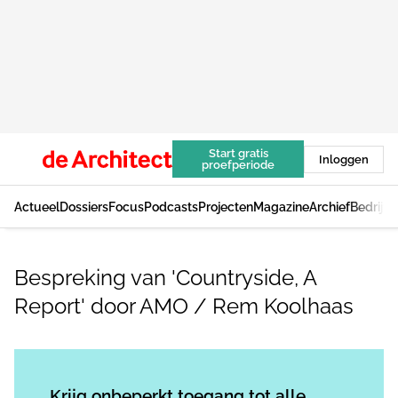
Start gratis
Inloggen
proefperiode
Actueel
Dossiers
Focus
Podcasts
Projecten
Magazine
Archief
Bedrijv
Bespreking van 'Countryside, A
Report' door AMO / Rem Koolhaas
Log in
om dit artikel te lezen.
Krijg onbeperkt toegang tot alle