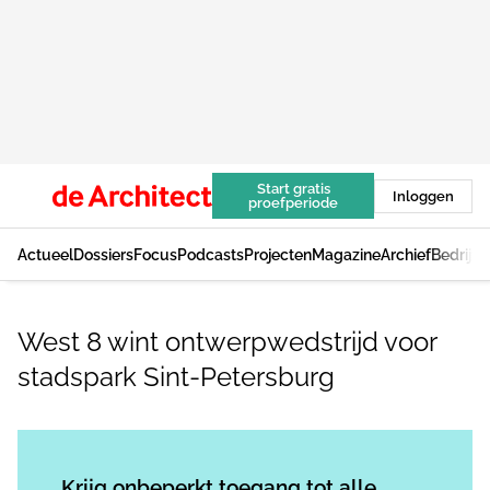
Start gratis
Inloggen
proefperiode
Actueel
Dossiers
Focus
Podcasts
Projecten
Magazine
Archief
Bedrijv
West 8 wint ontwerpwedstrijd voor
stadspark Sint-Petersburg
Log in
om dit artikel te lezen.
Krijg onbeperkt toegang tot alle